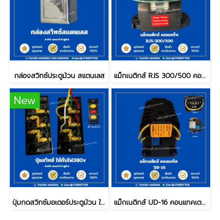
กล่องสวิทซ์ประตูม้วน สแตนเลส
แม็กเนติกส์ RJS 300/500 คอนแทคเตอร์
New
ปุ่มกดสวิทซ์มอเตอร์ประตูม้วน ใช้สำหรับมอเตอร์ ไฟ380v
แม็กเนติกส์ UD-16 คอนแทคเตอร์