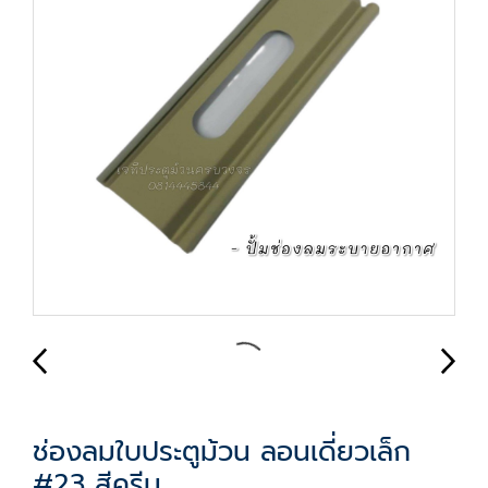
ช่องลมใบประตูม้วน ลอนเดี่ยวเล็ก
#23 สีครีม