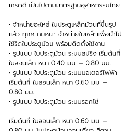
เกรดดี เป็นไปตามมาตรฐานอุสาหกรรมไทย
• จำหน่ายอะไหล่ ใบประตูเหล็กม้วนที่ขึ้นรูป
แล้ว ทุกความหนา จำหน่ายใบเหล็กเพื่อนำไป
ใช้รีดใบประตูม้วน พร้อมติดตั้งใช้งาน
• รูปแบบ ใบประตูม้วน ระบบสปริง เริ่มต้นที่
ใบลอนเล็ก หนา 0.40 มม. – 0.80 มม.
• รูปแบบ ใบประตูม้วน ระบบมอเตอร์ไฟฟ้า
เริ่มต้นที่ ใบลอนเล็ก หนา 0.60 มม. –
0.80 มม.
• รูปแบบ ใบประตูม้วน ระบบรอกโซ่
เริ่มต้นที่ ใบลอนเล็ก หนา 0.60 มม. –
0.80 มม. ใบประตูม้วนลอนเดี่ยว สีตาม