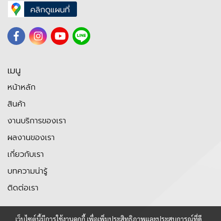
เมนู
หน้าหลัก
สินค้า
งานบริการของเรา
ผลงานของเรา
เกี่ยวกับเรา
บทความน่ารู้
ติดต่อเรา
เว็บไซต์นี้มีการใช้งานคุกกี้ เพื่อเพิ่มประสิทธิภาพและประสบการณ์ที่ดี