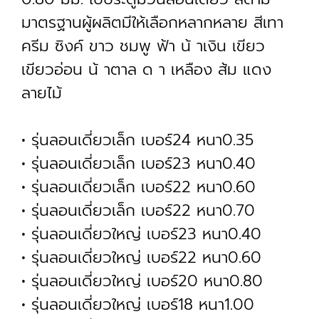
มาตรฐานผู้ผลิตมีให้เลือกหลากหลาย สีเทา
ครีม ซิงค์ ขาว ชมพู ฟ้า น้ าเงิน เขียว
เขียวอ่อน น้ าตาล ด า เหลือง ส้ม แดง
ลายไม้
• รุ่นลอนเดี่ยวเล็ก เบอร์24 หนา0.35
• รุ่นลอนเดี่ยวเล็ก เบอร์23 หนา0.40
• รุ่นลอนเดี่ยวเล็ก เบอร์22 หนา0.60
• รุ่นลอนเดี่ยวเล็ก เบอร์22 หนา0.70
• รุ่นลอนเดี่ยวใหญ่ เบอร์23 หนา0.40
• รุ่นลอนเดี่ยวใหญ่ เบอร์22 หนา0.60
• รุ่นลอนเดี่ยวใหญ่ เบอร์20 หนา0.80
• รุ่นลอนเดี่ยวใหญ่ เบอร์18 หนา1.00