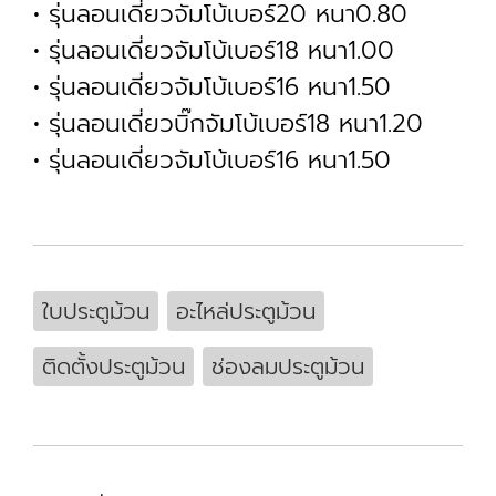
• รุ่นลอนเดี่ยวจัมโบ้เบอร์20 หนา0.80
• รุ่นลอนเดี่ยวจัมโบ้เบอร์18 หนา1.00
• รุ่นลอนเดี่ยวจัมโบ้เบอร์16 หนา1.50
• รุ่นลอนเดี่ยวบิ๊กจัมโบ้เบอร์18 หนา1.20
• รุ่นลอนเดี่ยวจัมโบ้เบอร์16 หนา1.50
ใบประตูม้วน
อะไหล่ประตูม้วน
ติดตั้งประตูม้วน
ช่องลมประตูม้วน