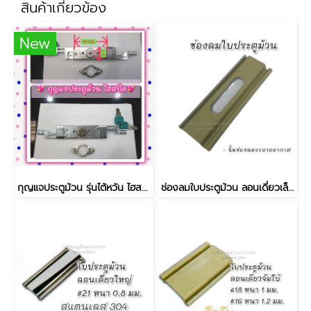
สินค้าเกี่ยวข้อง
New
กุญแจประตูม้วน รุ่นไต้หวัน ไฮสปีด
ช่องลมใบประตูม้วน ลอนเดี่ยวเล็ก #23 สีครีม