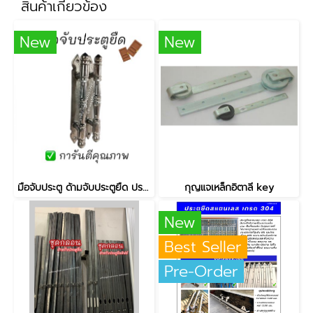
สินค้าเกี่ยวข้อง
New
New
มือจับประตู ด้ามจับประตูยืด ประตูเหล็ก
กุญแจเหล็กอิตาลี key
New
Best Seller
Pre-Order