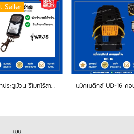
t Seller
รีโมทประตูม้วน รีโมทไร้สาย RJS
เมนู