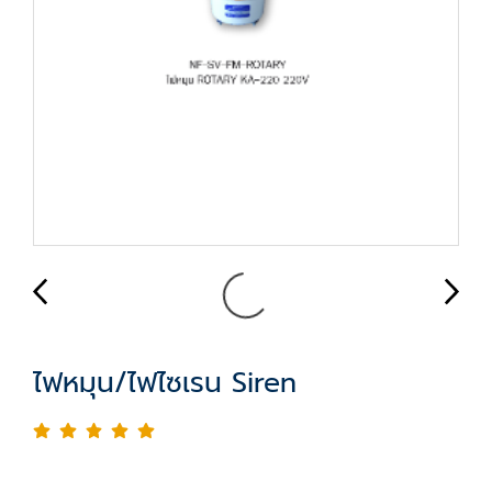
ไฟหมุน/ไฟไซเรน Siren