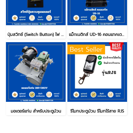
ปุ่มสวิทซ์ (Switch Button) ไฟ 220v
แม็กเนติกส์ UD-16 คอนแทคเตอร์
Best Seller
มอเตอร์แท่น สำหรับประตูม้วน
รีโมทประตูม้วน รีโมทไร้สาย RJS