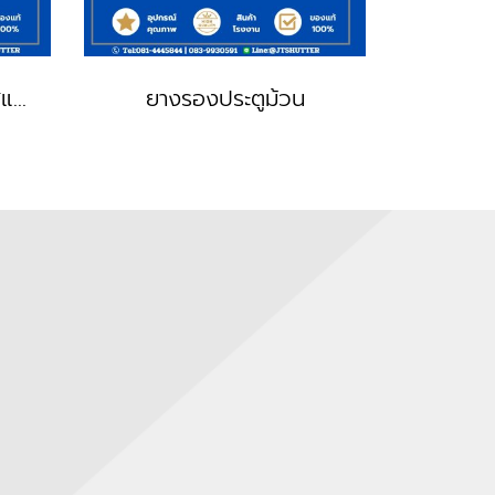
กล่องสวิทซ์ประตูม้วน สแตนเลส
ยางรองประตูม้วน