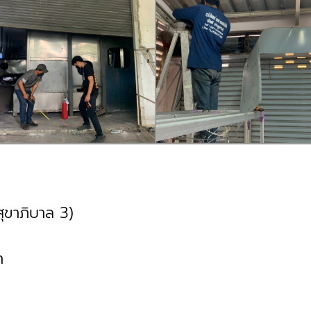
ขาภิบาล 3)
นา