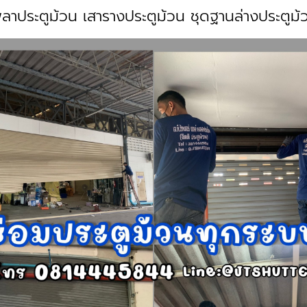
พลาประตูม้วน เสารางประตูม้วน ชุดฐานล่างประตูม้ว