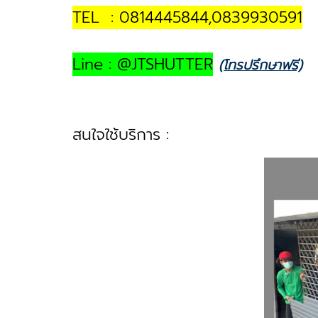
TEL : 0814445844,0839930591
Line : @JTSHUTTER
(โทรปรึกษาฟรี)
สนใจใช้บริการ :