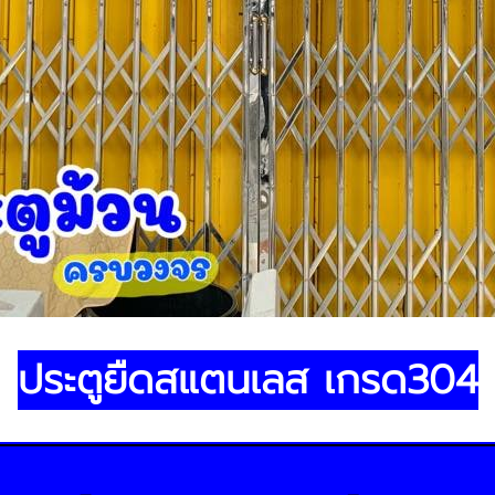
ประตูยืดสแตนเลส เกรด304