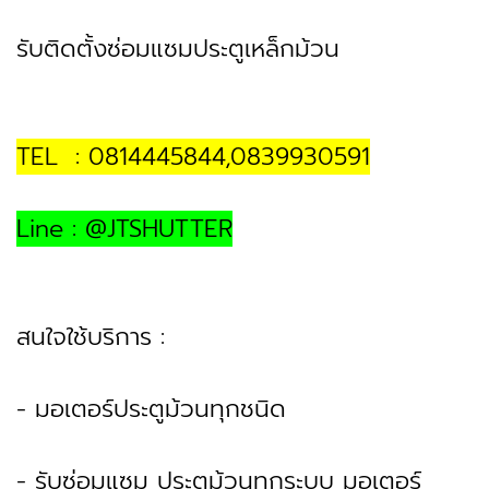
รับติดตั้งซ่อมแซมประตูเหล็กม้วน
TEL : 0814445844,0839930591
Line : @JTSHUTTER
สนใจใช้บริการ :
- มอเตอร์ประตูม้วนทุกชนิด
- รับซ่อมแซม ประตูม้วนทุกระบบ มอเตอร์