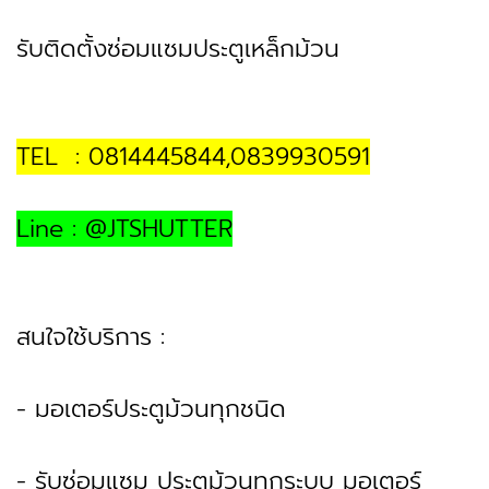
รับติดตั้งซ่อมแซมประตูเหล็กม้วน
TEL : 0814445844,0839930591
Line : @JTSHUTTER
สนใจใช้บริการ :
- มอเตอร์ประตูม้วนทุกชนิด
- รับซ่อมแซม ประตูม้วนทุกระบบ มอเตอร์