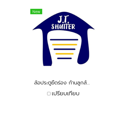
New
ล้อประตูยืดร่อง ก้านลูกล้อประตู บู๊ต
เปรียบเทียบ