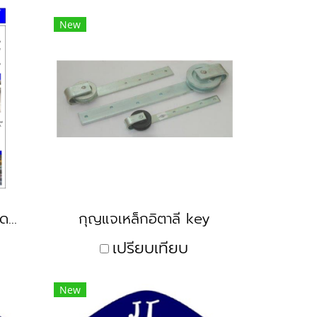
New
ประตูยืดสแตนเลสครบชุด เกรด304
กุญแจเหล็กอิตาลี key
เปรียบเทียบ
New