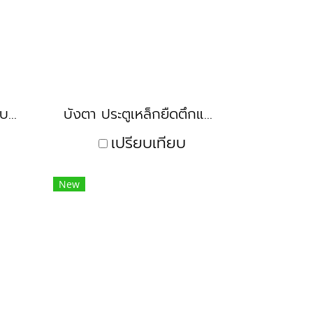
อุปกรณ์ชุดรางล่าง รางบน ขอบ
บังตา ประตูเหล็กยืดตึกแถวกุญแจธรรมดา กุญแจไซส์
เปรียบเทียบ
New