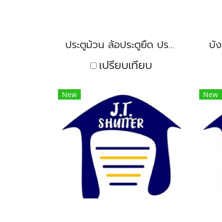
ประตูม้วน ล้อประตูยืด ประตูลิฟท์
บั
เปรียบเทียบ
New
New