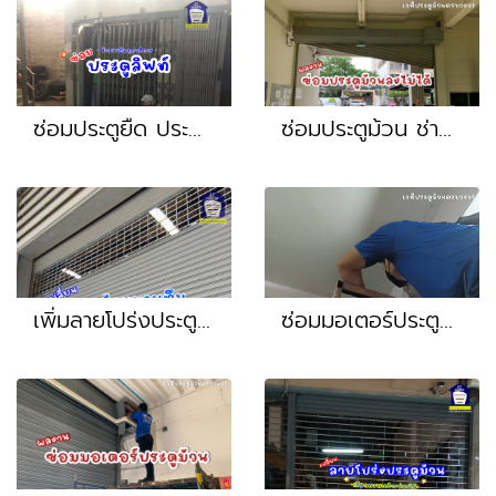
ซ่อมประตูยืด ประตูลิฟท์ ประตูเหล็ก หน้างาน นครปฐม สมุทรสาคร
ซ่อมประตูม้วน ช่างประตูม้วน มอเตอร์รีโมท รถชนใช้งานประตูม้วนไม่ได้ หน้างาน สุขุมวิท ถนนเพชรบุรี แยกอโศก พระราม1 ปทุมวัน
เพิ่มลายโปร่งประตูม้วน ครบชุดพร้อมติดตั้ง หน้างาน สมุทรสาคร
ซ่อมมอเตอร์ประตูม้วน กดไม่หยุด มอเตอร์ประตูม้วนเก่า หน้างาน เจริญนคร เจริญกรุง สาทร ถนนจันทร์ พระราม3 ประชาอุทิศ