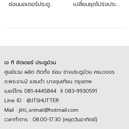
ซ่อมมอเตอร์ประตูม้วน ใช้งานไม่ได้ กดไม่ได้ หน้างาน โพธิแจ้ บางบอน พระราม2 สมุทรสาคร บางน้ำจืด กระทุ่มแบน
เปลี่ยนชุดโปร่งประตูม้วน เปลี่ยนเสารางประตูม้วน ซ่อมเพลายกหนัก หน้างาน จรัญสนิทวงศ์ ปิ่นเกล้า พรานนก บรมราชนี
เจ ที ชัตเตอร์ ประตูม้วน
ศูนย์รวม ผลิต ติดตั้ง ซ่อม ช่างประตูม้วน ครบวงจร
ถ.พระราม2 แสมดำ บางขุนเทียน กรุงเทพ
เบอร์โทร
081-4445844
II
083-9930591
Line ID :
@JTSHUTTER
Mail :
jitti_srimat@hotmail.com
เวลาทำการ : 08.00-17.30 (หยุดวันอาทิตย์)