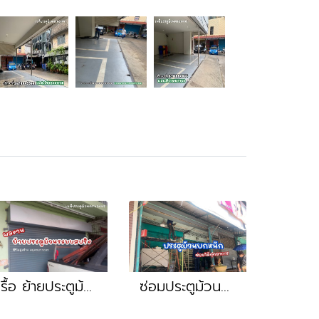
รื้อ ย้ายประตูม้วนระบบสปริงมือยก 1 ชุด หน้างาน สมุทรปราการ พระประแดง พระสมุทรเจดีย์ วัดคู่สร้าง สุขสวัสดิ์
ซ่อมประตูม้วนยกหนัก เปลี่ยนลูกปืนใหม่ สปริงใหม่ พระราม2 บางขุนเทียน แสมดำ เทียนทะเล ท่าข้าม อนามัยงานเจริญ