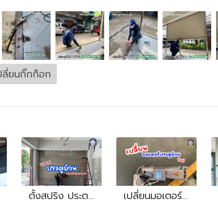
ปลี่ยนกิ๊กก็อก
ตั้งสปริง ประตม้วนใหม่ เปลี่ยนประตูม้วนยกเบา สมุทรปราการ แพรกษา บางพลี สำโรง ปากน้ำ บางบ่อ
เปลี่ยนมอเตอร์ประตูม้วนใหม่ครบชุด หน้างานปราจีนบุรี