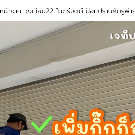
นิม หน้างาน วงเวียน22 ไมตรีจิตต์ ป้อมปราบศัตรูพ