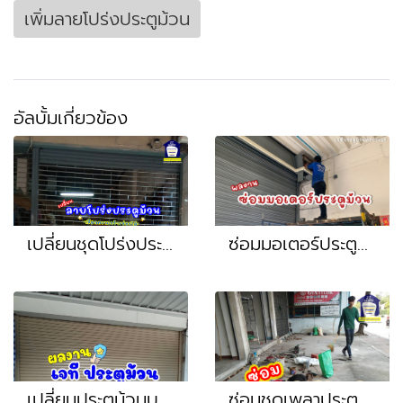
เพิ่มลายโปร่งประตูม้วน
อัลบั้มเกี่ยวข้อง
เปลี่ยนชุดโปร่งประตูม้วน เปลี่ยนเสารางประตูม้วน ซ่อมเพลายกหนัก หน้างาน จรัญสนิทวงศ์ ปิ่นเกล้า พรานนก บรมราชนี
ซ่อมมอเตอร์ประตูม้วน ใช้งานไม่ได้ กดไม่ได้ หน้างาน โพธิแจ้ บางบอน พระราม2 สมุทรสาคร บางน้ำจืด กระทุ่มแบน
เปลี่ยนประตูม้วนบานแบ่งเป็นประตูม้วนบานเต็ม หน้างาน รามคำแหง เสรีไทย นวมินทร์
ซ่อมชุดเพลาประตูม้วน ยกหนัก เปลี่ยนอะไหล่เพลา หน้างาน สมุทรสาคร พุทธมณฑล นครปฐม