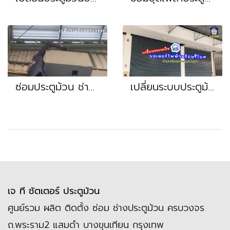
ซ่อมประตูม้วน ช่างประตูม้วน เปลี่ยนชุดรีโมทมอเตอร์ประตูม้วนครบชุด หน้างาน พระราม9 รามคำแหง ลาดพร้าว
เปลี่ยนระบบประตูม้วนเป็นมอเตอร์ไฟฟ้ารีโมท หน้างาน บางนา กิ่งแก้ว ชลบุรี ลาดกระบัง
เจ ที ชัตเตอร์ ประตูม้วน
ศูนย์รวม ผลิต ติดตั้ง ซ่อม ช่างประตูม้วน ครบวงจร
ถ.พระราม2 แสมดำ บางขุนเทียน กรุงเทพ