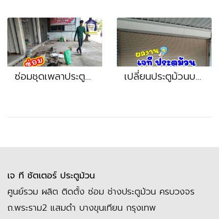
ซ่อมชุดเพลาประตูม้วน ยกหนัก เปลี่ยนอะไหล่เพลา หน้างาน สมุทรสาคร พุทธมณฑล นครปฐม
เปลี่ยนประตูม้วนบานแบ่งเป็นประตูม้วนบานเต็ม หน้างาน รามคำแหง เสรีไทย นวมินทร์
เจ ที ชัตเตอร์ ประตูม้วน
ศูนย์รวม ผลิต ติดตั้ง ซ่อม ช่างประตูม้วน ครบวงจร
ถ.พระราม2 แสมดำ บางขุนเทียน กรุงเทพ