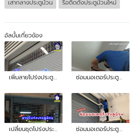
เสากลางประตูม้วน
รื้อติดตั้งประตูม้วนใหม่
อัลบั้มเกี่ยวข้อง
เพิ่มลายโปร่งประตูม้วน ครบชุดพร้อมติดตั้ง หน้างาน สมุทรสาคร
ซ่อมมอเตอร์ประตูม้วน กดไม่หยุด มอเตอร์ประตูม้วนเก่า หน้างาน เจริญนคร เจริญกรุง สาทร ถนนจันทร์ พระราม3 ประชาอุทิศ
เปลี่ยนชุดโปร่งประตูม้วน เปลี่ยนเสารางประตูม้วน ซ่อมเพลายกหนัก หน้างาน จรัญสนิทวงศ์ ปิ่นเกล้า พรานนก บรมราชนี
ซ่อมมอเตอร์ประตูม้วน ใช้งานไม่ได้ กดไม่ได้ หน้างาน โพธิแจ้ บางบอน พระราม2 สมุทรสาคร บางน้ำจืด กระทุ่มแบน